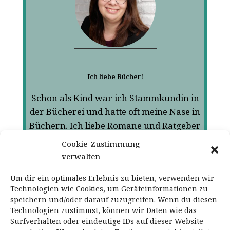
Ich liebe Bücher!
Schon als Kind war ich Stammkundin in
der Bücherei und hatte oft meine Nase in
Büchern. Ich liebe Romane und Ratgeber
zu psychologischen aber auch anderen
Cookie-Zustimmung
Themen.
verwalten
Jeden Monat möchte ich Ihnen ein
Um dir ein optimales Erlebnis zu bieten, verwenden wir
besonderes Buch vorstellen. Ein Buch,
Technologien wie Cookies, um Geräteinformationen zu
speichern und/oder darauf zuzugreifen. Wenn du diesen
dass Sie inspirieren, hilfreiche Tipps und
Technologien zustimmst, können wir Daten wie das
Ideen vermitteln kann oder gute Impulse
Surfverhalten oder eindeutige IDs auf dieser Website
zum Nachdenken geben kann.