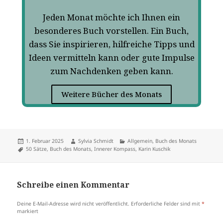
Jeden Monat möchte ich Ihnen ein
besonderes Buch vorstellen. Ein Buch,
dass Sie inspirieren, hilfreiche Tipps und
Ideen vermitteln kann oder gute Impulse
zum Nachdenken geben kann.
Weitere Bücher des Monats
1. Februar 2025
Sylvia Schmidt
Allgemein
,
Buch des Monats
50 Sätze
,
Buch des Monats
,
Innerer Kompass
,
Karin Kuschik
Schreibe einen Kommentar
Deine E-Mail-Adresse wird nicht veröffentlicht.
Erforderliche Felder sind mit
*
markiert