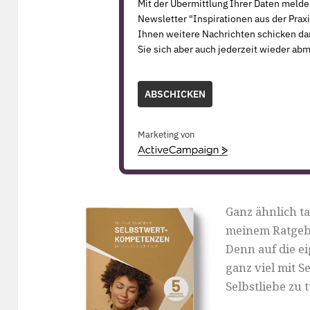
Mit der Übermittlung Ihrer Daten meld
Newsletter "Inspirationen aus der Praxi
Ihnen weitere Nachrichten schicken dar
Sie sich aber auch jederzeit wieder ab
ABSCHICKEN
Marketing von
A
c
t
i
v
Ganz ähnlich t
e
meinem Ratge
C
Denn auf die e
a
m
ganz viel mit S
p
Selbstliebe zu
a
i